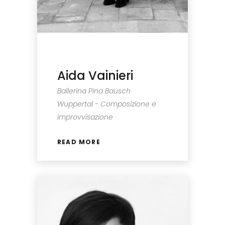
Aida Vainieri
Ballerina Pina Bausch
Wuppertal - Composizione e
improvvisazione
READ MORE