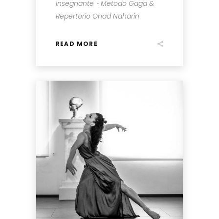
Insegnante・Metodo Gaga &
Repertorio Ohad Naharin
READ MORE