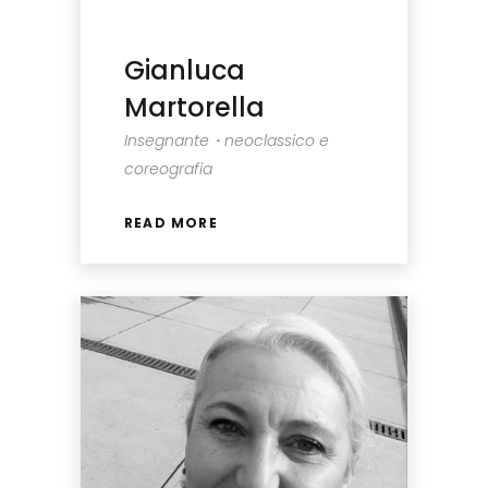
Gianluca
Martorella
Insegnante・neoclassico e
coreografia
READ MORE