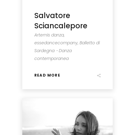
Salvatore
Sciancalepore
Artemis danza,
essedancecompany, Balletto di
Sardegna・Danza
contemporanea
READ MORE