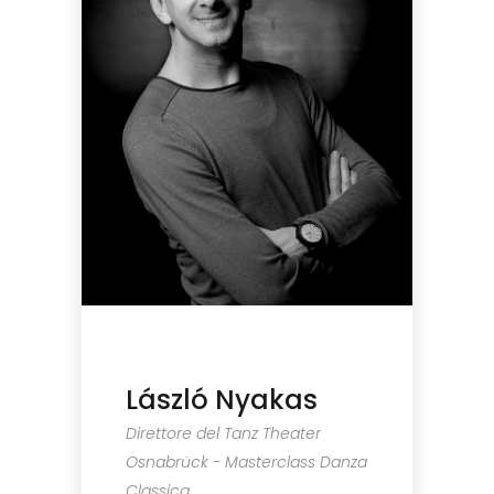
László Nyakas
Direttore del Tanz Theater
Osnabrück - Masterclass Danza
Classica