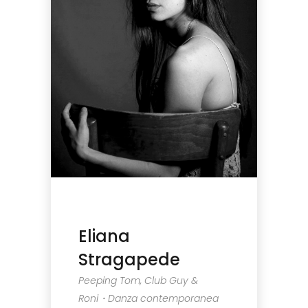
Eliana
Stragapede
Peeping Tom, Club Guy &
Roni・Danza contemporanea