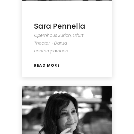
Sara Pennella
Opernhaus Zurich, Erfurt
Theater・Danza
contemporanea
READ MORE