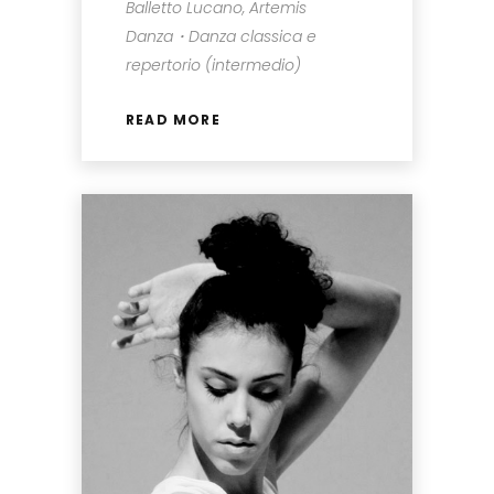
Balletto Lucano, Artemis
Danza・Danza classica e
repertorio (intermedio)
READ MORE