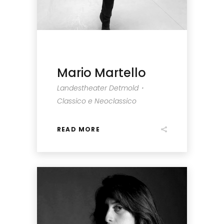
Mario Martello
Landestheater Detmold・
Classico e Neoclassico
READ MORE