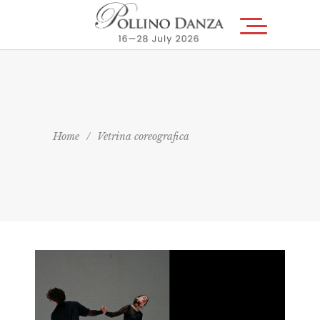
Home
/
Vetrina coreografica