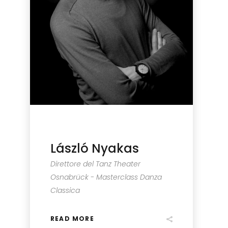
László Nyakas
Direttore del Tanz Theater
Osnabrück - Masterclass Danza
Classica
READ MORE