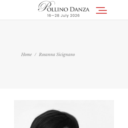
Home
/
Rosanna Sicignano