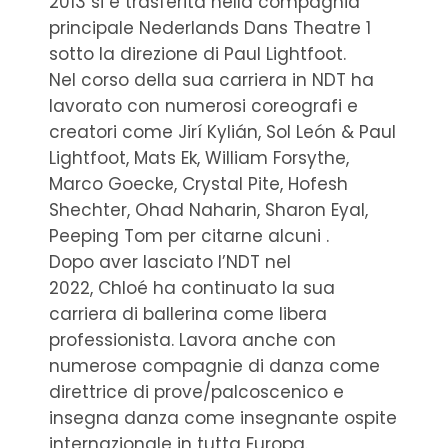
2013 si è trasferita nella compagnia
principale Nederlands Dans Theatre 1
sotto la direzione di Paul Lightfoot.
Nel corso della sua carriera in NDT ha
lavorato con numerosi coreografi e
creatori come Jirí Kylián, Sol León & Paul
Lightfoot, Mats Ek, William Forsythe,
Marco Goecke, Crystal Pite, Hofesh
Shechter, Ohad Naharin, Sharon Eyal,
Peeping Tom per citarne alcuni .
Dopo aver lasciato l’NDT nel
2022, Chloé ha continuato la sua
carriera di ballerina come libera
professionista. Lavora anche con
numerose compagnie di danza come
direttrice di prove/palcoscenico e
insegna danza come insegnante ospite
internazionale in tutta Europa.