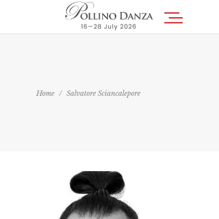
Home
/
Salvatore Sciancalepore