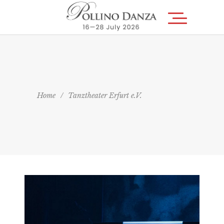
Home
/
Tanztheater Erfurt e.V.