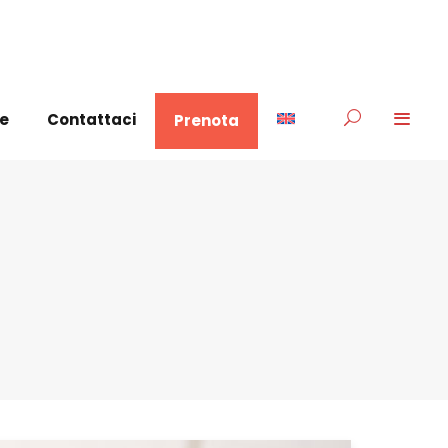
he
Contattaci
Prenota